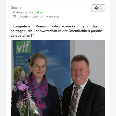
Mitglieder
Details
Bildungsangebote
Kategorie:
Aktuelles
Veröffentlicht: 02. März 2016
Aktivitäten
„Kompetenz in Kommunikation – wie kann der vlf dazu
Internes
beitragen, die Landwirtschaft in der Öffentlichkeit positiv
darzustellen?“
Weblinks
Kontakt