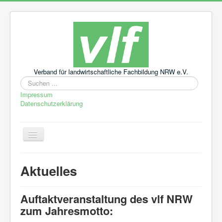
Verband für landwirtschaftliche Fachbildung NRW e.V.
Suchen
...
Impressum
Datenschutzerklärung
Navigation
an/aus
Startseite
Aktuelles
Aktuelles
Leitbild
Auftaktveranstaltung des vlf NRW
zum Jahresmotto:
Über uns