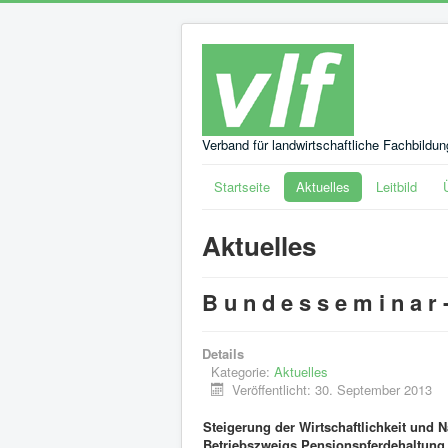
Verband für landwirtschaftliche Fachbildu
Startseite
Aktuelles
Leitbild
Aktuelles
B u n d e s s e m i n a r
Details
Kategorie:
Aktuelles
Veröffentlicht: 30. September 2013
Steigerung der Wirtschaftlichkeit und N
Betriebszweigs Pensionspferdehaltung