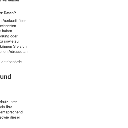
er Daten?
ch Auskunft über
peicherten
e haben
errung oder
zu sowie zu
können Sie sich
benen Adresse an
sichtsbehörde
 und
hutz Ihrer
eln Ihre
 entsprechend
sowie dieser