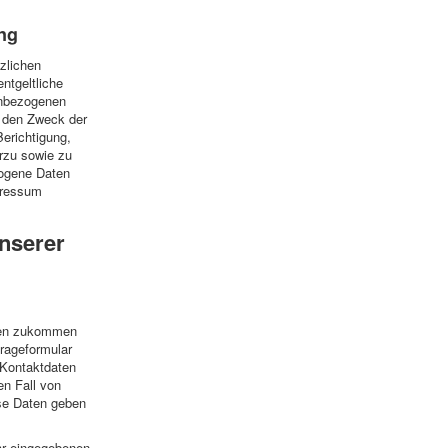
ng
zlichen
ntgeltliche
enbezogenen
 den Zweck der
Berichtigung,
rzu sowie zu
ogene Daten
pressum
unserer
gen zukommen
rageformular
 Kontaktdaten
en Fall von
se Daten geben
ar eingegebenen