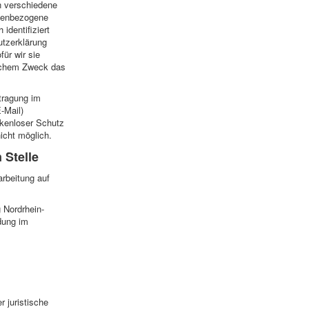
n verschiedene
nenbezogene
identifiziert
utzerklärung
für wir sie
elchem Zweck das
tragung im
-Mail)
ckenloser Schutz
nicht möglich.
 Stelle
arbeitung auf
 Nordrhein-
ldung im
r juristische