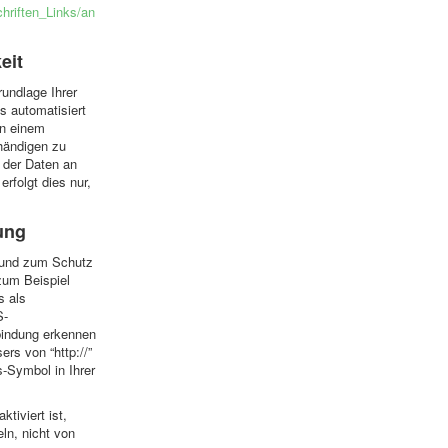
hriften_Links/an
eit
rundlage Ihrer
gs automatisiert
in einem
händigen zu
g der Daten an
rfolgt dies nur,
ung
n und zum Schutz
 zum Beispiel
s als
S-
bindung erkennen
rs von “http://”
s-Symbol in Ihrer
tiviert ist,
ln, nicht von