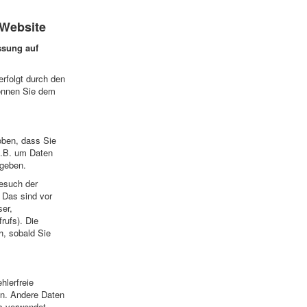
 Website
assung auf
erfolgt durch den
önnen Sie dem
oben, dass Sie
 z.B. um Daten
ngeben.
esuch der
 Das sind vor
ser,
rufs). Die
h, sobald Sie
hlerfreie
en. Andere Daten
s verwendet