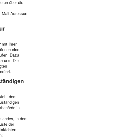
eren über die
-Mail-Adressen
ur
 mit Ihrer
können eine
rrufen. Dazu
an uns. Die
gten
erührt.
ständigen
steht dem
zuständigen
sbehörde in
slandes, in dem
iste der
taktdaten
n: