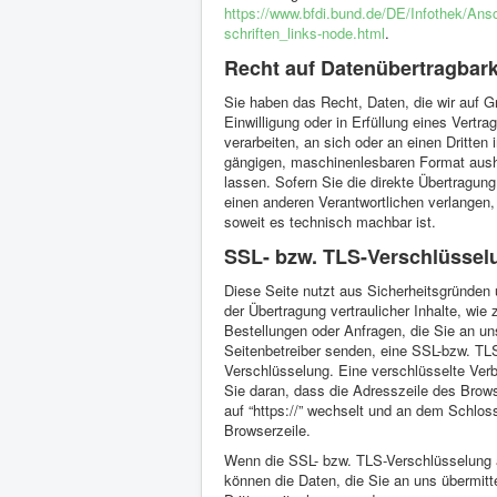
https://www.bfdi.bund.de/DE/Infothek/Ansc
schriften_links-node.html
.
Recht auf Datenübertragbark
Sie haben das Recht, Daten, die wir auf G
Einwilligung oder in Erfüllung eines Vertra
verarbeiten, an sich oder an einen Dritten 
gängigen, maschinenlesbaren Format aus
lassen. Sofern Sie die direkte Übertragun
einen anderen Verantwortlichen verlangen, e
soweit es technisch machbar ist.
SSL- bzw. TLS-Verschlüssel
Diese Seite nutzt aus Sicherheitsgründe
der Übertragung vertraulicher Inhalte, wie
Bestellungen oder Anfragen, die Sie an un
Seitenbetreiber senden, eine SSL-bzw. TL
Verschlüsselung. Eine verschlüsselte Ver
Sie daran, dass die Adresszeile des Browse
auf “https://” wechselt und an dem Schlos
Browserzeile.
Wenn die SSL- bzw. TLS-Verschlüsselung ak
können die Daten, die Sie an uns übermitte