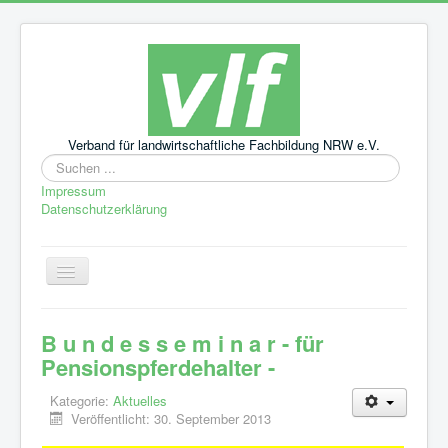
Verband für landwirtschaftliche Fachbildung NRW e.V.
Suchen
...
Impressum
Datenschutzerklärung
Navigation
an/aus
Startseite
B u n d e s s e m i n a r - für
Aktuelles
Pensionspferdehalter -
Leitbild
Kategorie:
Aktuelles
Veröffentlicht: 30. September 2013
Über uns