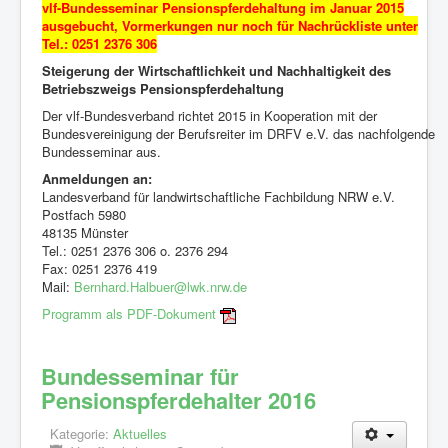
vlf-Bundesseminar Pensionspferdehaltung im Januar 2015
Mitglieder
ausgebucht, Vormerkungen nur noch für Nachrückliste unter
Bildungsangebote
Tel.: 0251 2376 306
Steigerung der Wirtschaftlichkeit und Nachhaltigkeit des
Aktivitäten
Betriebszweigs Pensionspferdehaltung
Internes
Der vlf-Bundesverband richtet 2015 in Kooperation mit der
Bundesvereinigung der Berufsreiter im DRFV e.V. das nachfolgende
Weblinks
Bundesseminar aus.
Anmeldungen an:
Kontakt
Landesverband für landwirtschaftliche Fachbildung NRW e.V.
Postfach 5980
48135 Münster
Tel.: 0251 2376 306 o. 2376 294
Fax: 0251 2376 419
Mail:
Bernhard.Halbuer@lwk.nrw.de
Programm als PDF-Dokument
Bundesseminar für
Pensionspferdehalter 2016
Kategorie:
Aktuelles